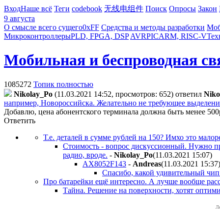
Вход
Наше всё
Теги
codebook
无线电组件
Поиск
Опросы
Закон
9 августа
О смысле всего сущего
0xFF
Средства и методы разработки
Моб
Микроконтроллеры
PLD, FPGA, DSP
AVR
PIC
ARM, RISC-V
Тех
Мобильная и беспроводная св
1085272
Топик полностью
Nikolay_Po
(11.03.2021 14:52, просмотров: 652)
ответил
Niko
например, Новороссийска. Желательно не требующее выделения 
Добавлю, цена абонентского терминала должна быть менее 500
Ответить
Т.е. деталей в сумме рублей на 150? Имхо это малор
Стоимость - вопрос дискуссионный. Нужно п
радио, вроде.
-
Nikolay_Po
(11.03.2021 15:07
)
AX8052F143
-
Andreas
(11.03.2021 15:37
Спасибо, какой удивительный чип
Про батарейки ещё интересно. А лучше вообще расска
Тайна. Решение на поверхности, хотят оптимиз
Л