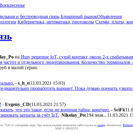
Воскресенье
ильная и беспроводная связь
Блошиный рынок
Объявления
нологии
Кибернетика, автоматика, протоколы
Схемы, платы, ко
язь
lay_Po
на
Ищу решение IoT, сухой контакт, около 2-х срабатыва
частот и отдельного лицензирования. Количество терминалов - 
руб в малой серии.
еально.
-
s_h_e
(11.03.2021 15:03
)
редварительно проработать вариант. Пока думаю оценить узкоп
)
!
-
Evgeny_CD
(11.03.2021 21:57
)
зать, что это такое, если не военная тайна, конечно.
-
SciFi
(11.
ировать затраты за счёт IoT.
Nikolay_Po
(194 знак., 11.03.2021 1
ето 7534 от сотворения мира. При использовании материалов сайта ссылка на
caxapу
обязательна.
Вебмаст
MMI © MMXXVI