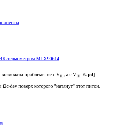
мпоненты
 ИК-термометром MLX90614
, возможны проблемы не с V
, а с V
.
/Upd
]
IL
IH
i2c-dev поверх которого "натянут" этот питон.
ер