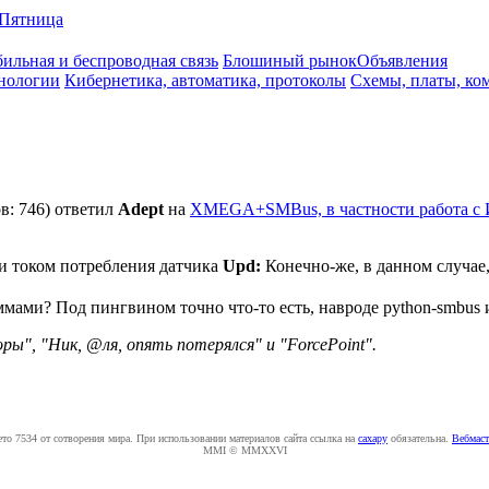
Пятница
ильная и беспроводная связь
Блошиный рынок
Объявления
нологии
Кибернетика, автоматика, протоколы
Схемы, платы, ко
в: 746)
ответил
Adept
на
XMEGA+SMBus, в частности работа с
и током потребления датчика
Upd:
Конечно-же, в данном случае
ми? Под пингвином точно что-то есть, навроде python-smbus и 
оры", "Ник, @ля, опять потерялся" и "ForcePoint".
ето 7534 от сотворения мира. При использовании материалов сайта ссылка на
caxapу
обязательна.
Вебмаст
MMI © MMXXVI