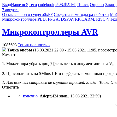
Вход
Наше всё
Теги
codebook
无线电组件
Поиск
Опросы
Закон
7 августа
О смысле всего сущего
0xFF
Средства и методы разработки
Моб
Микроконтроллеры
PLD, FPGA, DSP
AVR
PIC
ARM, RISC-V
Тех
Микроконтроллеры AVR
1085693
Топик полностью
Toчкa oпopы
(13.03.2021 22:09 - 15.03.2021 11:05, просмотро
Камент:
1. Может пора убрать диод? [лень лезть в документацию за V
IL
2. Присопливить на SMbus ПК и подёргать тамошними программа
1. Изо всех сил стараюсь не кормить троллей. 2. aka "Точка Оп
Ответить
конечно
Adept
(424 знак., 13.03.2021 22:59
)
Л