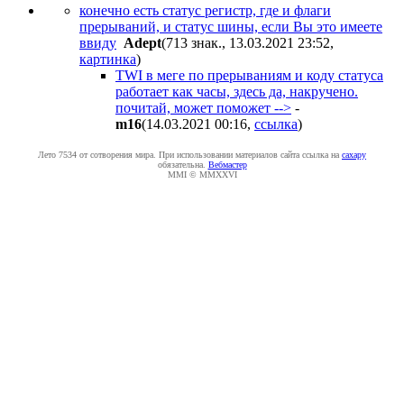
конечно есть статус регистр, где и флаги
прерываний, и статус шины, если Вы это имеете
ввиду
Adept
(713 знак., 13.03.2021 23:52
,
картинка
)
TWI в меге по прерываниям и коду статуса
работает как часы, здесь да, накручено.
почитай, может поможет -->
-
m16
(14.03.2021 00:16
,
ссылка
)
Лето 7534 от сотворения мира. При использовании материалов сайта ссылка на
caxapу
обязательна.
Вебмастер
MMI © MMXXVI