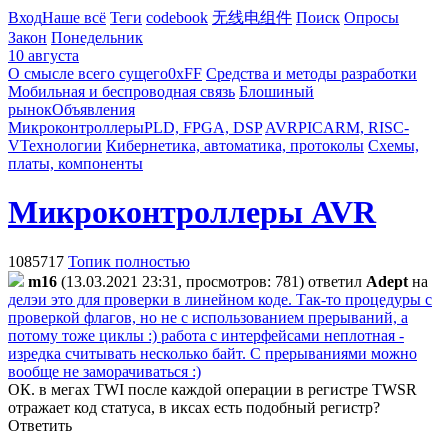
Вход
Наше всё
Теги
codebook
无线电组件
Поиск
Опросы
Закон
Понедельник
10 августа
О смысле всего сущего
0xFF
Средства и методы разработки
Мобильная и беспроводная связь
Блошиный
рынок
Объявления
Микроконтроллеры
PLD, FPGA, DSP
AVR
PIC
ARM, RISC-
V
Технологии
Кибернетика, автоматика, протоколы
Схемы,
платы, компоненты
Микроконтроллеры AVR
1085717
Топик полностью
m16
(13.03.2021 23:31, просмотров: 781)
ответил
Adept
на
делэи это для проверки в линейном коде. Так-то процедуры с
проверкой флагов, но не с использованием прерываний, а
потому тоже циклы :) работа с интерфейсами неплотная -
изредка считывать несколько байт. С прерываниями можно
вообще не заморачиваться :)
ОК. в мегах TWI после каждой операции в регистре TWSR
отражает код статуса, в иксах есть подобный регистр?
Ответить