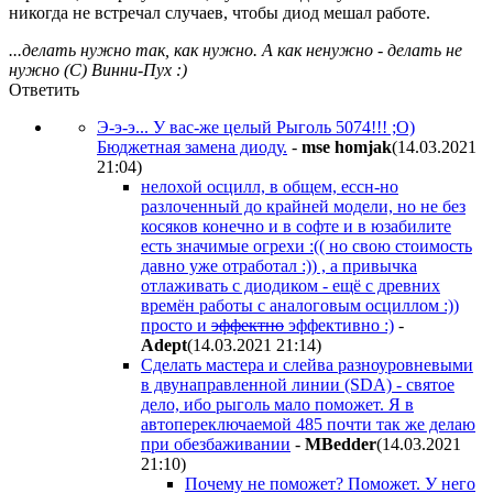
никогда не встречал случаев, чтобы диод мешал работе.
...делать нужно так, как нужно. А как ненужно - делать не
нужно (С) Винни-Пух :)
Ответить
Э-э-э... У вас-же целый Рыголь 5074!!! ;О)
Бюджетная замена диоду.
-
mse homjak
(14.03.2021
21:04
)
нелохой осцилл, в общем, ессн-но
разлоченный до крайней модели, но не без
косяков конечно и в софте и в юзабилите
есть значимые огрехи :(( но свою стоимость
давно уже отработал :)) , а привычка
отлаживать с диодиком - ещё с древних
времён работы с аналоговым осциллом :))
просто и
эффектно
эффективно :)
-
Adept
(14.03.2021 21:14
)
Сделать мастера и слейва разноуровневыми
в двунаправленной линии (SDA) - святое
дело, ибо рыголь мало поможет. Я в
автопереключаемой 485 почти так же делаю
при обезбаживании
-
MBedder
(14.03.2021
21:10
)
Почему не поможет? Поможет. У него