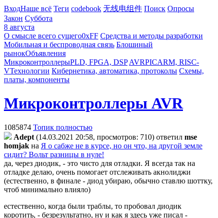
Вход
Наше всё
Теги
codebook
无线电组件
Поиск
Опросы
Закон
Суббота
8 августа
О смысле всего сущего
0xFF
Средства и методы разработки
Мобильная и беспроводная связь
Блошиный
рынок
Объявления
Микроконтроллеры
PLD, FPGA, DSP
AVR
PIC
ARM, RISC-
V
Технологии
Кибернетика, автоматика, протоколы
Схемы,
платы, компоненты
Микроконтроллеры AVR
1085874
Топик полностью
Adept
(14.03.2021 20:58, просмотров: 710)
ответил
mse
homjak
на
Я о сабже не в курсе, но он что, на другой земле
сидит? Вольт разницы в нуле!
да, через диодик, - это чисто для отладки. Я всегда так на
отладке делаю, очень помогает отслеживать акнолиджи
(естественно, в финале - диод убираю, обычно ставлю шоттку,
чтоб минимально влияло)
естественно, когда были траблы, то пробовал диодик
коротить, - безрезультатно, ну и как я здесь уже писал -