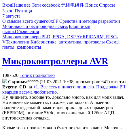
Вход
Наше всё
Теги
codebook
无线电组件
Поиск
Опросы
Закон
Пятница
7 августа
О смысле всего сущего
0xFF
Средства и методы разработки
Мобильная и беспроводная связь
Блошиный
рынок
Объявления
Микроконтроллеры
PLD, FPGA, DSP
AVR
PIC
ARM, RISC-
V
Технологии
Кибернетика, автоматика, протоколы
Схемы,
платы, компоненты
Микроконтроллеры AVR
1087520
Топик полностью
пророк
Cкpипaч
(21.03.2021 10:38, просмотров: 641)
ответил
Evgeny_CD
на
+1. Все есть и ничего лишнего. Поддержка ВЧ
кварцев весьма любопытно.
Ну, лишнего, вообще-то, довольно много, как для моих задач.
Но ключевые моменты, похоже, совпадают. А именно -
наличие отдельной памяти для прикладных параметров
(EEPROM), питание 5Vdc, многоканальный 12бит АЦП,
внутрисхемная отладка.
Кроме того, похоже можно будет не ставить кварц. Мелочь, а