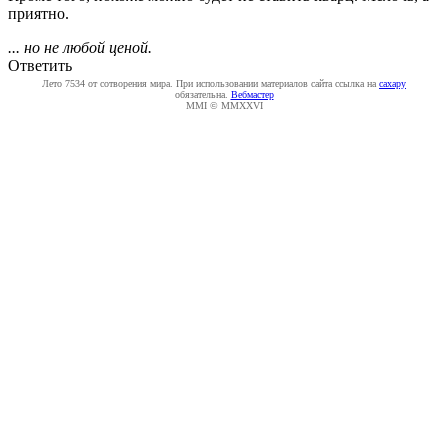
приятно.
... но не любой ценой.
Ответить
Лето 7534 от сотворения мира. При использовании материалов сайта ссылка на
caxapу
обязательна.
Вебмастер
MMI © MMXXVI