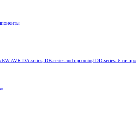
мпоненты
 NEW AVR DA-series, DB-series and upcoming DD-series. Я не про
ер