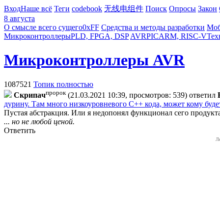
Вход
Наше всё
Теги
codebook
无线电组件
Поиск
Опросы
Закон
8 августа
О смысле всего сущего
0xFF
Средства и методы разработки
Моб
Микроконтроллеры
PLD, FPGA, DSP
AVR
PIC
ARM, RISC-V
Тех
Микроконтроллеры AVR
1087521
Топик полностью
пророк
Cкpипaч
(21.03.2021 10:39, просмотров: 539)
ответил
дурину. Там много низкоуровневого C++ кода, может кому буде
Пустая абстракция. Или я недопонял функционал сего продукт
... но не любой ценой.
Ответить
Л