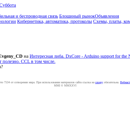
Суббота
ильная и беспроводная связь
Блошиный рынок
Объявления
нологии
Кибернетика, автоматика, протоколы
Схемы, платы, ко
Evgeny_CD
на
Интересная либа. DxCore - Arduino support for the
т полезно. CCL в том числе.
а?
ето 7534 от сотворения мира. При использовании материалов сайта ссылка на
caxapу
обязательна.
Вебмаст
MMI © MMXXVI