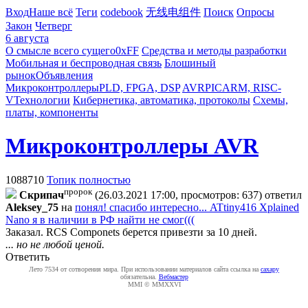
Вход
Наше всё
Теги
codebook
无线电组件
Поиск
Опросы
Закон
Четверг
6 августа
О смысле всего сущего
0xFF
Средства и методы разработки
Мобильная и беспроводная связь
Блошиный
рынок
Объявления
Микроконтроллеры
PLD, FPGA, DSP
AVR
PIC
ARM, RISC-
V
Технологии
Кибернетика, автоматика, протоколы
Схемы,
платы, компоненты
Микроконтроллеры AVR
1088710
Топик полностью
пророк
Cкpипaч
(26.03.2021 17:00, просмотров: 637)
ответил
Aleksey_75
на
понял! спасибо интересно... ATtiny416 Xplained
Nano я в наличии в РФ найти не смог(((
Заказал. RCS Componets берется привезти за 10 дней.
... но не любой ценой.
Ответить
Лето 7534 от сотворения мира. При использовании материалов сайта ссылка на
caxapу
обязательна.
Вебмастер
MMI © MMXXVI