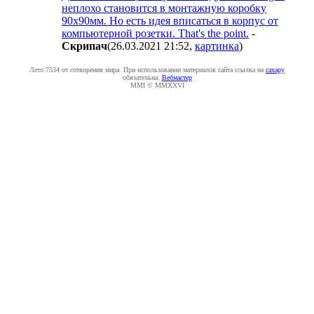
неплохо становится в монтажную коробку
90х90мм. Но есть идея вписаться в корпус от
компьютерной розетки. That's the point.
-
Cкpипaч
(26.03.2021 21:52
,
картинка
)
Лето 7534 от сотворения мира. При использовании материалов сайта ссылка на
caxapу
обязательна.
Вебмастер
MMI © MMXXVI