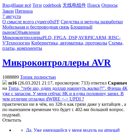
Вход
Наше всё
Теги
codebook
无线电组件
Поиск
Опросы
Закон
Пятница
7 августа
О смысле всего сущего
0xFF
Средства и методы разработки
Мобильная и беспроводная связь
Блошиный
рынок
Объявления
Микроконтроллеры
PLD, FPGA, DSP
AVR
PIC
ARM, RISC-
V
Технологии
Кибернетика, автоматика, протоколы
Схемы,
платы, компоненты
Микроконтроллеры AVR
1088889
Топик полностью
m16
(26.03.2021 21:17, просмотров: 733)
ответил
Cкpипaч
на
Типа, "тебе шо, один доллар накинуть жалко?!". Флеша 4К
уже с запасом. У меня сейчас 8К и я едва половину занял. В
чем отличие отладки dWIRE <-> UPDI ?
практически ни в чём, но 328-х как грязи даже у китайцев , а
по нынешнем временам что будет с 402-ми большой вопрос.
подумай.
Ответить
Да. Уже имеющийся у меня модуль на atmega8