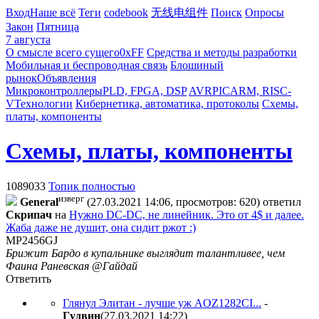
Вход
Наше всё
Теги
codebook
无线电组件
Поиск
Опросы
Закон
Пятница
7 августа
О смысле всего сущего
0xFF
Средства и методы разработки
Мобильная и беспроводная связь
Блошиный
рынок
Объявления
Микроконтроллеры
PLD, FPGA, DSP
AVR
PIC
ARM, RISC-
V
Технологии
Кибернетика, автоматика, протоколы
Схемы,
платы, компоненты
Схемы, платы, компоненты
1089033
Топик полностью
изверг
General
(27.03.2021 14:06, просмотров: 620)
ответил
Cкpипaч
на
Нужно DC-DC, не линейник. Это от 4$ и далее.
Жаба даже не душит, она сидит ржот :)
MP2456GJ
Брижит Бардо в купальнике выглядит талантливее, чем
Фаина Раневская @Гайдай
Ответить
Глянул Элитан - лучше уж AOZ1282CI...
-
Гyдвин
(27.03.2021 14:22
)