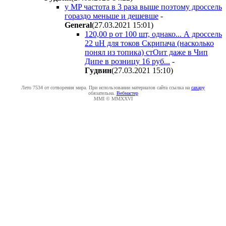
у MP частота в 3 раза выше поэтому дроссель
гораздо меньше и дешевше
-
General
(27.03.2021 15:01
)
120,00 p от 100 шт, однако... А дроссель
22 uH для токов Скрипача (насколько
понял из топика) стОит даже в Чип
Дипе в розницу 16 руб...
-
Гyдвин
(27.03.2021 15:10
)
Лето 7534 от сотворения мира. При использовании материалов сайта ссылка на
caxapу
обязательна.
Вебмастер
MMI © MMXXVI