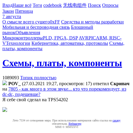
Вход
Наше всё
Теги
codebook
无线电组件
Поиск
Опросы
Закон
Пятница
7 августа
О смысле всего сущего
0xFF
Средства и методы разработки
Мобильная и беспроводная связь
Блошиный
рынок
Объявления
Микроконтроллеры
PLD, FPGA, DSP
AVR
PIC
ARM, RISC-
V
Технологии
Кибернетика, автоматика, протоколы
Схемы,
платы, компоненты
Схемы, платы, компоненты
1089093
Топик полностью
POV_
(27.03.2021 19:27, просмотров: 17)
ответил
Cкpипaч
на
7805 - как много в этом звуке... кто что порекомендует, из
dc-dc, подешевше?
Я себе свой сделал на TPS54202
Лето 7534 от сотворения мира. При использовании материалов сайта ссылка на
caxapу
обязательна.
Вебмастер
MMI © MMXXVI