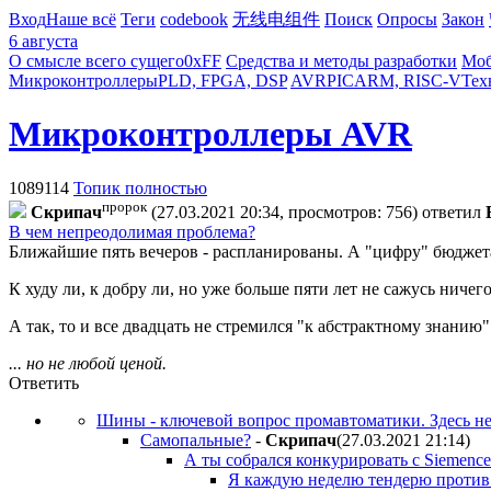
Вход
Наше всё
Теги
codebook
无线电组件
Поиск
Опросы
Закон
6 августа
О смысле всего сущего
0xFF
Средства и методы разработки
Моб
Микроконтроллеры
PLD, FPGA, DSP
AVR
PIC
ARM, RISC-V
Тех
Микроконтроллеры AVR
1089114
Топик полностью
пророк
Cкpипaч
(27.03.2021 20:34, просмотров: 756)
ответил
В чем непреодолимая проблема?
Ближайшие пять вечеров - распланированы. А "цифру" бюджета
К худу ли, к добру ли, но уже больше пяти лет не сажусь ничег
А так, то и все двадцать не стремился "к абстрактному знанию"
... но не любой ценой.
Ответить
Шины - ключевой вопрос промавтоматики. Здесь н
Самопальные?
-
Cкpипaч
(27.03.2021 21:14
)
А ты собрался конкурировать с Siemence
Я каждую неделю тендерю против