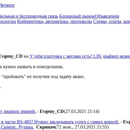
Четверг
ильная и беспроводная связь
Блошиный рынок
Объявления
нологии
Кибернетика, автоматика, протоколы
Схемы, платы, ко
Evgeny_CD
на
У тебя платочки с мегами есть? LIN драйвер можн
 нужно назвать в понедельник.
о "пробовать" не получив под задачу аванс.
.
ет лишних знаний.
-
Evgeny_CD
(27.03.2021 21:14
)
 в части RS-485? Нужно закладывать успех с самых корней.
-
Ev
 Сименс. Рутина.
Cкpипaч
(72 знак., 27.03.2021 21:55
)