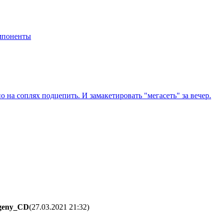
мпоненты
о на соплях подцепить. И замакетировать "мегасеть" за вечер.
geny_CD
(27.03.2021 21:32
)