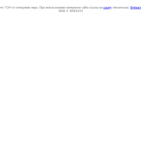
ето 7534 от сотворения мира. При использовании материалов сайта ссылка на
caxapу
обязательна.
Вебмаст
MMI © MMXXVI