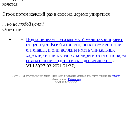
хочется.
Это-ж потом каждый раз
в свое же дерьмо
упираться.
... но не любой ценой.
Ответить
Подташнивает - это мягко. У меня такой проект
существует. Все бы ничего, но в схеме есть три
оптопары, и они должны иметь уникальные
характеристики. Сейчас конкретно эти оптопары
сняты с производства и склады зачищены.
-
VLLV
(27.03.2021 21:27
)
Лето 7534 от сотворения мира. При использовании материалов сайта ссылка на
caxapу
обязательна.
Вебмастер
MMI © MMXXVI