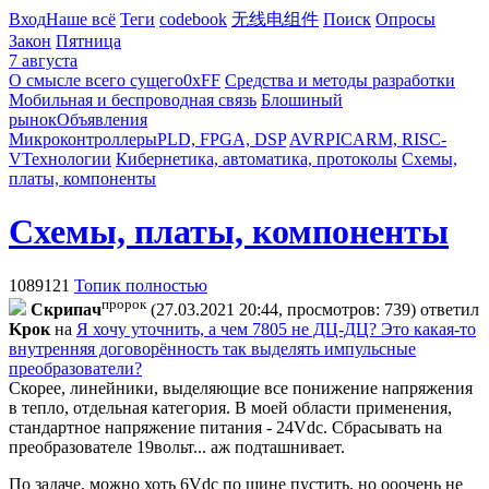
Вход
Наше всё
Теги
codebook
无线电组件
Поиск
Опросы
Закон
Пятница
7 августа
О смысле всего сущего
0xFF
Средства и методы разработки
Мобильная и беспроводная связь
Блошиный
рынок
Объявления
Микроконтроллеры
PLD, FPGA, DSP
AVR
PIC
ARM, RISC-
V
Технологии
Кибернетика, автоматика, протоколы
Схемы,
платы, компоненты
Схемы, платы, компоненты
1089121
Топик полностью
пророк
Cкpипaч
(27.03.2021 20:44, просмотров: 739)
ответил
Kpoк
на
Я хочу уточнить, а чем 7805 не ДЦ-ДЦ? Это какая-то
внутренняя договорённость так выделять импульсные
преобразователи?
Скорее, линейники, выделяющие все понижение напряжения
в тепло, отдельная категория. В моей области применения,
стандартное напряжение питания - 24Vdc. Сбрасывать на
преобразователе 19вольт... аж подташнивает.
По задаче, можно хоть 6Vdc по шине пустить, но ооочень не