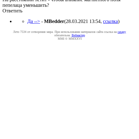
пепелаца уменьшить?
Ответить
Да -->
-
MBedder
(28.03.2021 13:54
,
ссылка
)
Лето 7534 от сотворения мира. При использовании материалов сайта ссылка на
caxapу
обязательна.
Вебмастер
MMI © MMXXVI