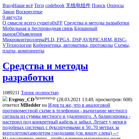
Вход
Наше всё
Теги
codebook
无线电组件
Поиск
Опросы
Закон
Воскресенье
9 августа
О смысле всего сущего
0xFF
Средства и методы разработки
Мобильная и беспроводная связь
Блошиный
рынок
Объявления
Микроконтроллеры
PLD, FPGA, DSP
AVR
PIC
ARM, RISC-
V
Технологии
Кибернетика, автоматика, протоколы
Схемы,
платы, компоненты
Средства и методы
разработки
1089211
Топик полностью
Архитектор
Evgeny_CD
(28.03.2021 13:49, просмотров: 608)
ответил
MBedder
на
Идея та же, что в аналоговой
противоместной схеме в телефонии - вычитание местного
сигнала из суммы местного и удаленного. А балансировка -
настроил под конкретный кабель и забыл. Летает у меня в
подобных системах с буксируемыми в 50..70 метрах за
вертолетом/самолетом гондолами (см. внизу слева) -->
На расстоянии летит - чтобы влияние магнитного поля