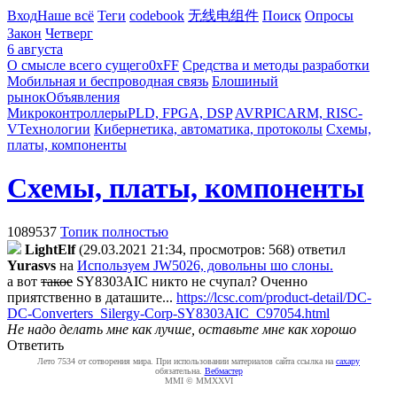
Вход
Наше всё
Теги
codebook
无线电组件
Поиск
Опросы
Закон
Четверг
6 августа
О смысле всего сущего
0xFF
Средства и методы разработки
Мобильная и беспроводная связь
Блошиный
рынок
Объявления
Микроконтроллеры
PLD, FPGA, DSP
AVR
PIC
ARM, RISC-
V
Технологии
Кибернетика, автоматика, протоколы
Схемы,
платы, компоненты
Схемы, платы, компоненты
1089537
Топик полностью
LightElf
(29.03.2021 21:34, просмотров: 568)
ответил
Yurasvs
на
Используем JW5026, довольны шо слоны.
а вот
такое
SY8303AIC никто не счупал? Оченно
приятственно в даташите...
https://lcsc.com/product-detail/DC-
DC-Converters_Silergy-Corp-SY8303AIC_C97054.html
Не надо делать мне как лучше, оставьте мне как хорошо
Ответить
Лето 7534 от сотворения мира. При использовании материалов сайта ссылка на
caxapу
обязательна.
Вебмастер
MMI © MMXXVI