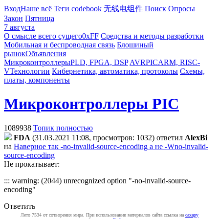
Вход
Наше всё
Теги
codebook
无线电组件
Поиск
Опросы
Закон
Пятница
7 августа
О смысле всего сущего
0xFF
Средства и методы разработки
Мобильная и беспроводная связь
Блошиный
рынок
Объявления
Микроконтроллеры
PLD, FPGA, DSP
AVR
PIC
ARM, RISC-
V
Технологии
Кибернетика, автоматика, протоколы
Схемы,
платы, компоненты
Микроконтроллеры PIC
1089938
Топик полностью
FDA
(31.03.2021 11:08, просмотров: 1032)
ответил
AlexBi
на
Наверное так -no-invalid-source-encoding а не -Wno-invalid-
source-encoding
Не прокатывает:
::: warning: (2044) unrecognized option "-no-invalid-source-
encoding"
Ответить
Лето 7534 от сотворения мира. При использовании материалов сайта ссылка на
caxapу