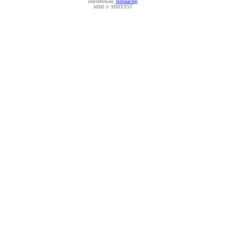
обязательна.
Вебмастер
MMI © MMXXVI