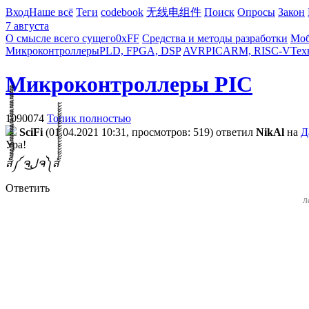
Вход
Наше всё
Теги
codebook
无线电组件
Поиск
Опросы
Закон
7 августа
О смысле всего сущего
0xFF
Средства и методы разработки
Моб
Микроконтроллеры
PLD, FPGA, DSP
AVR
PIC
ARM, RISC-V
Тех
Микроконтроллеры PIC
1090074
Топик полностью
SciFi
(01.04.2021 10:31, просмотров: 519)
ответил
NikAl
на
Д
Ура!
ส็็็็็็็็็็็็็็็็็็็็็็็็็༼ ຈل͜ຈ༽ส้้้้้้้้้้้้้้้้้้้้้้้
Ответить
Л