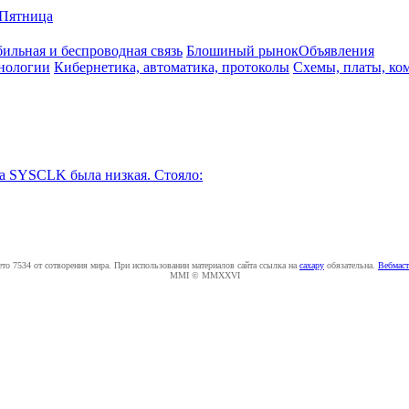
Пятница
ильная и беспроводная связь
Блошиный рынок
Объявления
нологии
Кибернетика, автоматика, протоколы
Схемы, платы, ко
а SYSCLK была низкая. Стояло:
ето 7534 от сотворения мира. При использовании материалов сайта ссылка на
caxapу
обязательна.
Вебмаст
MMI © MMXXVI