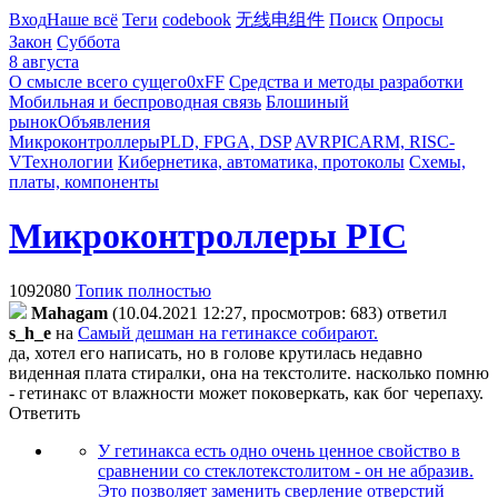
Вход
Наше всё
Теги
codebook
无线电组件
Поиск
Опросы
Закон
Суббота
8 августа
О смысле всего сущего
0xFF
Средства и методы разработки
Мобильная и беспроводная связь
Блошиный
рынок
Объявления
Микроконтроллеры
PLD, FPGA, DSP
AVR
PIC
ARM, RISC-
V
Технологии
Кибернетика, автоматика, протоколы
Схемы,
платы, компоненты
Микроконтроллеры PIC
1092080
Топик полностью
Mahagam
(10.04.2021 12:27, просмотров: 683)
ответил
s_h_e
на
Самый дешман на гетинаксе собирают.
да, хотел его написать, но в голове крутилась недавно
виденная плата стиралки, она на текстолите. насколько помню
- гетинакс от влажности может поковеркать, как бог черепаху.
Ответить
У гетинакса есть одно очень ценное свойство в
сравнении со стеклотекстолитом - он не абразив.
Это позволяет заменить сверление отверстий