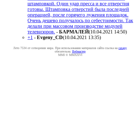
штамповкой. Один удар пресса и все отверстия
готовы. Штамповка отверстий была последней
операцией, после горячего лужения площадок.
Очень дешево получалось по себестоимости. Так
делали при массовом производстве модулей
телевизоров.
-
БAPMAЛEЙ
(10.04.2021 14:50
)
+1
-
Evgeny_CD
(10.04.2021 13:35
)
Лето 7534 от сотворения мира. При использовании материалов сайта ссылка на
caxapу
обязательна.
Вебмастер
MMI © MMXXVI