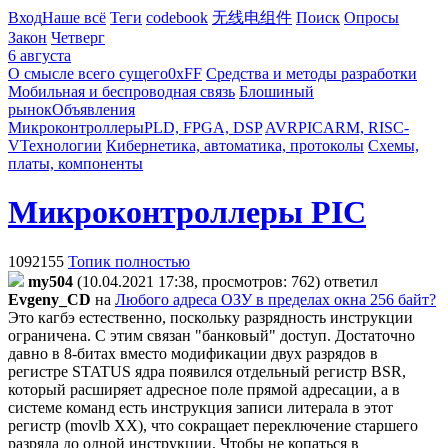
Вход
Наше всё
Теги
codebook
无线电组件
Поиск
Опросы
Закон
Четверг
6 августа
О смысле всего сущего
0xFF
Средства и методы разработки
Мобильная и беспроводная связь
Блошиный
рынок
Объявления
Микроконтроллеры
PLD, FPGA, DSP
AVR
PIC
ARM, RISC-
V
Технологии
Кибернетика, автоматика, протоколы
Схемы,
платы, компоненты
Микроконтроллеры PIC
1092155
Топик полностью
my504
(10.04.2021 17:38, просмотров: 762)
ответил
Evgeny_CD
на
Любого адреса ОЗУ в пределах окна 256 байт?
Это кагбэ естественно, поскольку разрядность инструкции
ограничена. С этим связан "банковый" доступ. Достаточно
давно в 8-битах вместо модификации двух разрядов в
регистре STATUS ядра появился отдельный регистр BSR,
который расширяет адресное поле прямой адресации, а в
системе команд есть инструкция записи литерала в этот
регистр (movlb XX), что сокращает переключение старшего
разряда до одной инструкции. Чтобы не копаться в