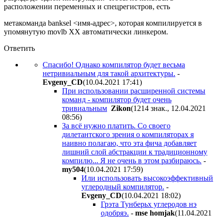
расположении переменных и спецрегистров, есть
метакоманда banksel <имя-адрес>, которая компилируется в
упомянутую movlb XX автоматически линкером.
Ответить
Спасибо! Однако компилятор будет весьма
нетривиальным для такой архитектуры.
-
Evgeny_CD
(10.04.2021 17:41
)
При использовании расширенной системы
команд - компилятор будет очень
тривиальным
Zikon
(1214 знак., 12.04.2021
08:56
)
За всё нужно платить. Со своего
дилетантского зрения о компиляторах я
наивно полагаю, что эта фича добавляет
лишний слой абстракции к традиционному
компилю... Я не очень в этом разбираюсь.
-
my504
(10.04.2021 17:59
)
Или использовать высокоэффективный
углеродный компилятор.
-
Evgeny_CD
(10.04.2021 18:02
)
Грэта Тунберьх углеродов нэ
одобряэ.
-
mse homjak
(11.04.2021