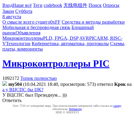
Вход
Наше всё
Теги
codebook
无线电组件
Поиск
Опросы
Закон
Суббота
8 августа
О смысле всего сущего
0xFF
Средства и методы разработки
Мобильная и беспроводная связь
Блошиный
рынок
Объявления
Микроконтроллеры
PLD, FPGA, DSP
AVR
PIC
ARM, RISC-
V
Технологии
Кибернетика, автоматика, протоколы
Схемы,
платы, компоненты
Микроконтроллеры PIC
1092172
Топик полностью
my504
(10.04.2021 18:40, просмотров: 573)
ответил
Kpoк
на
а у ВЦСПС бы ЦК?
У ВЦСПС был Президиум... )))
Ответить
Лето 7534 от сотворения мира. При использовании материалов сайта ссылка на
caxapу
обязательна.
Вебмастер
MMI © MMXXVI