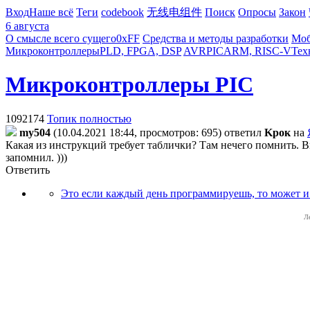
Вход
Наше всё
Теги
codebook
无线电组件
Поиск
Опросы
Закон
6 августа
О смысле всего сущего
0xFF
Средства и методы разработки
Моб
Микроконтроллеры
PLD, FPGA, DSP
AVR
PIC
ARM, RISC-V
Тех
Микроконтроллеры PIC
1092174
Топик полностью
my504
(10.04.2021 18:44, просмотров: 695)
ответил
Kpoк
на
Какая из инструкций требует таблички? Там нечего помнить. Впр
запомнил. )))
Ответить
Это если каждый день программируешь, то может и
Л