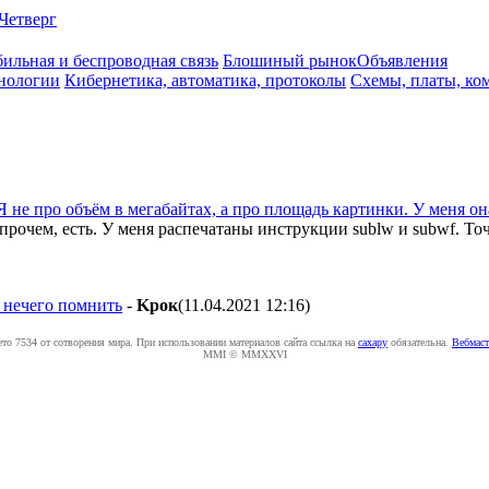
Четверг
ильная и беспроводная связь
Блошиный рынок
Объявления
нологии
Кибернетика, автоматика, протоколы
Схемы, платы, ко
Я не про объём в мегабайтах, а про площадь картинки. У меня он
очем, есть. У меня распечатаны инструкции sublw и subwf. Точне
 нечего помнить
-
Kpoк
(11.04.2021 12:16
)
ето 7534 от сотворения мира. При использовании материалов сайта ссылка на
caxapу
обязательна.
Вебмаст
MMI © MMXXVI