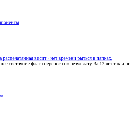
мпоненты
а распечатанная висит - нет времени рыться в папках.
е состояние флага переноса по результату. За 12 лет так и не
ер