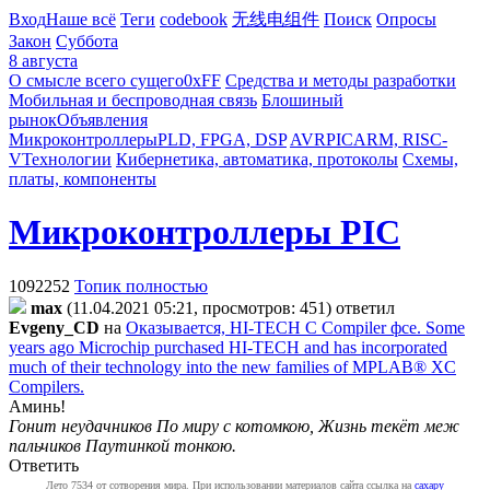
Вход
Наше всё
Теги
codebook
无线电组件
Поиск
Опросы
Закон
Суббота
8 августа
О смысле всего сущего
0xFF
Средства и методы разработки
Мобильная и беспроводная связь
Блошиный
рынок
Объявления
Микроконтроллеры
PLD, FPGA, DSP
AVR
PIC
ARM, RISC-
V
Технологии
Кибернетика, автоматика, протоколы
Схемы,
платы, компоненты
Микроконтроллеры PIC
1092252
Топик полностью
max
(11.04.2021 05:21, просмотров: 451)
ответил
Evgeny_CD
на
Оказывается, HI-TECH C Compiler фсе. Some
years ago Microchip purchased HI-TECH and has incorporated
much of their technology into the new families of MPLAB® XC
Compilers.
Аминь!
Гонит неудачников По миру с котомкою, Жизнь текёт меж
пальчиков Паутинкой тонкою.
Ответить
Лето 7534 от сотворения мира. При использовании материалов сайта ссылка на
caxapу