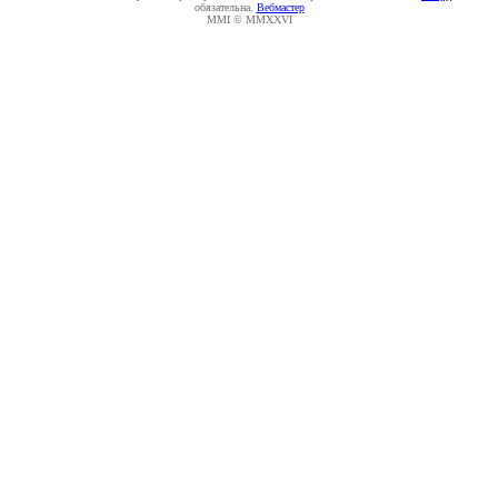
обязательна.
Вебмастер
MMI © MMXXVI