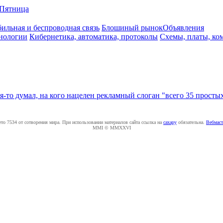
Пятница
ильная и беспроводная связь
Блошиный рынок
Объявления
нологии
Кибернетика, автоматика, протоколы
Схемы, платы, ко
я-то думал, на кого нацелен рекламный слоган "всего 35 прост
ето 7534 от сотворения мира. При использовании материалов сайта ссылка на
caxapу
обязательна.
Вебмаст
MMI © MMXXVI