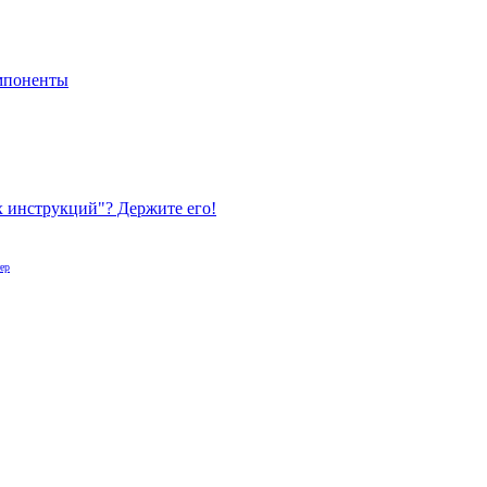
мпоненты
ых инструкций"? Держите его!
ер