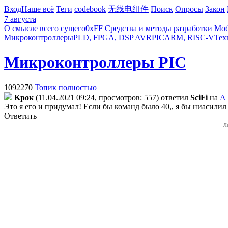
Вход
Наше всё
Теги
codebook
无线电组件
Поиск
Опросы
Закон
7 августа
О смысле всего сущего
0xFF
Средства и методы разработки
Моб
Микроконтроллеры
PLD, FPGA, DSP
AVR
PIC
ARM, RISC-V
Тех
Микроконтроллеры PIC
1092270
Топик полностью
Kpoк
(11.04.2021 09:24, просмотров: 557)
ответил
SciFi
на
А 
Это я его и придумал! Если бы команд было 40,, я бы ниасилил
Ответить
Л