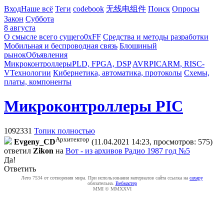
Вход
Наше всё
Теги
codebook
无线电组件
Поиск
Опросы
Закон
Суббота
8 августа
О смысле всего сущего
0xFF
Средства и методы разработки
Мобильная и беспроводная связь
Блошиный
рынок
Объявления
Микроконтроллеры
PLD, FPGA, DSP
AVR
PIC
ARM, RISC-
V
Технологии
Кибернетика, автоматика, протоколы
Схемы,
платы, компоненты
Микроконтроллеры PIC
1092331
Топик полностью
Архитектор
Evgeny_CD
(11.04.2021 14:23, просмотров: 575)
ответил
Zikon
на
Вот - из архивов Радио 1987 год №5
Да!
Ответить
Лето 7534 от сотворения мира. При использовании материалов сайта ссылка на
caxapу
обязательна.
Вебмастер
MMI © MMXXVI