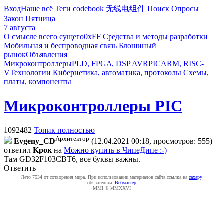
Вход
Наше всё
Теги
codebook
无线电组件
Поиск
Опросы
Закон
Пятница
7 августа
О смысле всего сущего
0xFF
Средства и методы разработки
Мобильная и беспроводная связь
Блошиный
рынок
Объявления
Микроконтроллеры
PLD, FPGA, DSP
AVR
PIC
ARM, RISC-
V
Технологии
Кибернетика, автоматика, протоколы
Схемы,
платы, компоненты
Микроконтроллеры PIC
1092482
Топик полностью
Архитектор
Evgeny_CD
(12.04.2021 00:18, просмотров: 555)
ответил
Kpoк
на
Можно купить в ЧипеДипе :-)
Там GD32F103CBT6, все буквы важны.
Ответить
Лето 7534 от сотворения мира. При использовании материалов сайта ссылка на
caxapу
обязательна.
Вебмастер
MMI © MMXXVI