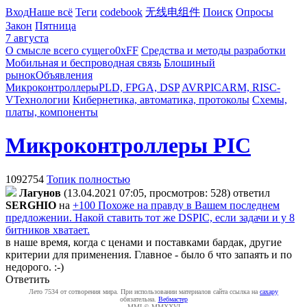
Вход
Наше всё
Теги
codebook
无线电组件
Поиск
Опросы
Закон
Пятница
7 августа
О смысле всего сущего
0xFF
Средства и методы разработки
Мобильная и беспроводная связь
Блошиный
рынок
Объявления
Микроконтроллеры
PLD, FPGA, DSP
AVR
PIC
ARM, RISC-
V
Технологии
Кибернетика, автоматика, протоколы
Схемы,
платы, компоненты
Микроконтроллеры PIC
1092754
Топик полностью
Лaгyнoв
(13.04.2021 07:05, просмотров: 528)
ответил
SERGHIO
на
+100 Похоже на правду в Вашем последнем
предложении. Накой ставить тот же DSPIC, если задачи и у 8
битников хватает.
в наше время, когда с ценами и поставками бардак, другие
критерии для применения. Главное - было б что запаять и по
недорого. :-)
Ответить
Лето 7534 от сотворения мира. При использовании материалов сайта ссылка на
caxapу
обязательна.
Вебмастер
MMI © MMXXVI