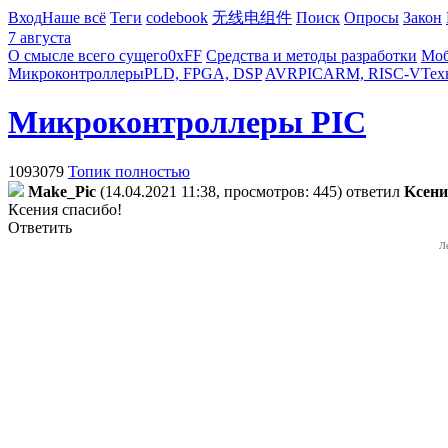
Вход
Наше всё
Теги
codebook
无线电组件
Поиск
Опросы
Закон
7 августа
О смысле всего сущего
0xFF
Средства и методы разработки
Моб
Микроконтроллеры
PLD, FPGA, DSP
AVR
PIC
ARM, RISC-V
Тех
Микроконтроллеры PIC
1093079
Топик полностью
Make_Pic
(14.04.2021 11:38, просмотров: 445)
ответил
Kceн
Ксения спасибо!
Ответить
Л