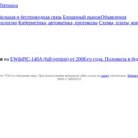
Пятница
ильная и беспроводная связь
Блошиный рынок
Объявления
нологии
Кибернетика, автоматика, протоколы
Схемы, платы, ко
ия
на
EWdsPIC-140A (full-version) от 2008-го года. Положила в буд
ето 7534 от сотворения мира. При использовании материалов сайта ссылка на
caxapу
обязательна.
Вебмаст
MMI © MMXXVI