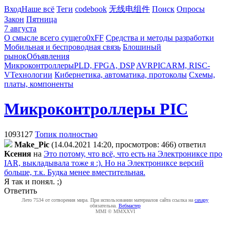
Вход
Наше всё
Теги
codebook
无线电组件
Поиск
Опросы
Закон
Пятница
7 августа
О смысле всего сущего
0xFF
Средства и методы разработки
Мобильная и беспроводная связь
Блошиный
рынок
Объявления
Микроконтроллеры
PLD, FPGA, DSP
AVR
PIC
ARM, RISC-
V
Технологии
Кибернетика, автоматика, протоколы
Схемы,
платы, компоненты
Микроконтроллеры PIC
1093127
Топик полностью
Make_Pic
(14.04.2021 14:20, просмотров: 466)
ответил
Kceния
на
Это потому, что всё, что есть на Электрониксе про
IAR, выкладывала тоже я :). Но на Электрониксе версий
больше, т.к. Будка менее вместительная.
Я так и понял. ;)
Ответить
Лето 7534 от сотворения мира. При использовании материалов сайта ссылка на
caxapу
обязательна.
Вебмастер
MMI © MMXXVI