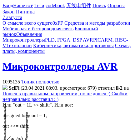
Вход
Наше всё
Теги
codebook
无线电组件
Поиск
Опросы
Закон
Пятница
7 августа
О смысле всего сущего
0xFF
Средства и методы разработки
Мобильная и беспроводная связь
Блошиный
рынок
Объявления
Микроконтроллеры
PLD, FPGA, DSP
AVR
PIC
ARM, RISC-
V
Технологии
Кибернетика, автоматика, протоколы
Схемы,
платы, компоненты
Микроконтроллеры AVR
1095135
Топик полностью
SciFi
(23.04.2021 08:03, просмотров: 679)
ответил
il-2
на
Пошел в правильном направлении, но не дошел :) Скобки
неправильно расставил :-)
Или "out = 1L << shift;". Или вот:
unsigned long out = 1;
out <<= shift;
ส็็็็็็็็็็็็็็็็็็็็็็็็็༼ ຈل͜ຈ༽ส้้้้้้้้้้้้้้้้้้้้้้้