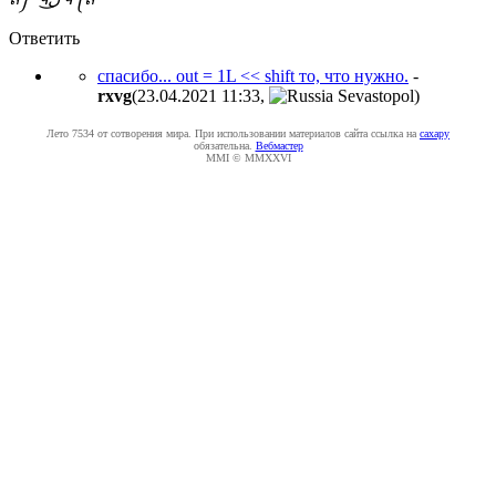
Ответить
спасибо... out = 1L << shift то, что нужно.
-
rxvg
(23.04.2021 11:33
,
)
Лето 7534 от сотворения мира. При использовании материалов сайта ссылка на
caxapу
обязательна.
Вебмастер
MMI © MMXXVI