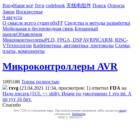
Вход
Наше всё
Теги
codebook
无线电组件
Поиск
Опросы
Закон
Воскресенье
9 августа
О смысле всего сущего
0xFF
Средства и методы разработки
Мобильная и беспроводная связь
Блошиный
рынок
Объявления
Микроконтроллеры
PLD, FPGA, DSP
AVR
PIC
ARM, RISC-
V
Технологии
Кибернетика, автоматика, протоколы
Схемы,
платы, компоненты
Микроконтроллеры AVR
1095186
Топик полностью
rxvg
(23.04.2021 11:34, просмотров: 1)
ответил
FDA
на
Надо писать (1UL << shift). Иначе по умолчанию 1 это int. А
int тут 16 бит.
Спасибо
Лето 7534 от сотворения мира. При использовании материалов сайта ссылка на
caxapу
обязательна.
Вебмастер
MMI © MMXXVI