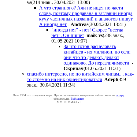
vs
(214 знак., 30.04.2021 13:00
)
А что странного? Али не ищет по части
слова, поэтому продавана в заглавии иногда
кучу частичных названий и аналогов пишут.
А иногда нет
-
Andreas
(30.04.2021 13:41
)
"иногда нет" - нет! Скорее "всегда
нет". Он пишет
maik-vs
(238 знак.,
01.05.2021 10:07
)
За что готов расцеловать
китайцев - их миллион, но если
они что-то делают, делают
одинаково. До неразличимости.
-
Cкpипaч
(01.05.2021 11:31
)
спасибо интересно, но по китайским чипам.... как-
то стрёмно на них ориентироваться
Adept
(359
знак., 30.04.2021 11:34
)
Лето 7534 от сотворения мира. При использовании материалов сайта ссылка на
caxapу
обязательна.
Вебмастер
MMI © MMXXVI