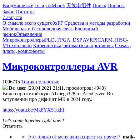
Вход
Наше всё
Теги
codebook
无线电组件
Поиск
Опросы
Закон
Пятница
7 августа
О смысле всего сущего
0xFF
Средства и методы разработки
Мобильная и беспроводная связь
Блошиный
рынок
Объявления
Микроконтроллеры
PLD, FPGA, DSP
AVR
PIC
ARM, RISC-
V
Технологии
Кибернетика, автоматика, протоколы
Схемы,
платы, компоненты
Микроконтроллеры AVR
1096715
Топик полностью
De_user
(29.04.2021 21:11, просмотров: 4940)
Видео про китайскую ATmega328 от AlexGyver. Во
вступлении про дефицит МК в 2021 году.
https://youtu.be/Mk8YXS1tkhI
Let's come together right now !
Ответить
Это только от меня алиэкспресс их прячет?
maik-