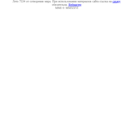
Лето 7534 от сотворения мира. При использовании материалов сайта ссылка на
caxapу
обязательна.
Вебмастер
MMI © MMXXVI