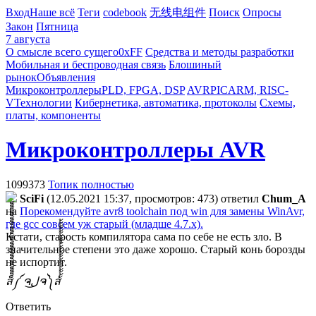
Вход
Наше всё
Теги
codebook
无线电组件
Поиск
Опросы
Закон
Пятница
7 августа
О смысле всего сущего
0xFF
Средства и методы разработки
Мобильная и беспроводная связь
Блошиный
рынок
Объявления
Микроконтроллеры
PLD, FPGA, DSP
AVR
PIC
ARM, RISC-
V
Технологии
Кибернетика, автоматика, протоколы
Схемы,
платы, компоненты
Микроконтроллеры AVR
1099373
Топик полностью
SciFi
(12.05.2021 15:37, просмотров: 473)
ответил
Chum_A
на
Порекомендуйте avr8 toolchain под win для замены WinAvr,
где gcc совсем уж старый (младше 4.7.х).
Кстати, старость компилятора сама по себе не есть зло. В
значительное степени это даже хорошо. Старый конь борозды
не испортит.
ส็็็็็็็็็็็็็็็็็็็็็็็็็༼ ຈل͜ຈ༽ส้้้้้้้้้้้้้้้้้้้้้้้
Ответить