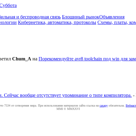
Суббота
ильная и беспроводная связь
Блошиный рынок
Объявления
нологии
Кибернетика, автоматика, протоколы
Схемы, платы, ко
ветил
Chum_A
на
Порекомендуйте avr8 toolchain под win для зам
. Сейчас вообще отсутствует упоминание о типе компилятора.
-
ето 7534 от сотворения мира. При использовании материалов сайта ссылка на
caxapу
обязательна.
Вебмаст
MMI © MMXXVI