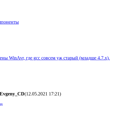
мпоненты
ены WinAvr, где gcc совсем уж старый (младше 4.7.х).
Evgeny_CD
(12.05.2021 17:21
)
ер