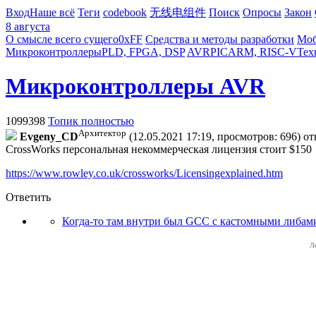
Вход
Наше всё
Теги
codebook
无线电组件
Поиск
Опросы
Закон
8 августа
О смысле всего сущего
0xFF
Средства и методы разработки
Моб
Микроконтроллеры
PLD, FPGA, DSP
AVR
PIC
ARM, RISC-V
Тех
Микроконтроллеры AVR
1099398
Топик полностью
Архитектор
Evgeny_CD
(12.05.2021 17:19, просмотров: 696)
от
CrossWorks персональная некоммерческая лицензия стоит $150
https://www.rowley.co.uk/crossworks/Licensingexplained.htm
Ответить
Когда-то там внутри был GCC с кастомными либами
Л