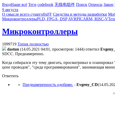
Вход
Наше всё
Теги
codebook
无线电组件
Поиск
Опросы
Закон
9 августа
О смысле всего сущего
0xFF
Средства и методы разработки
Моб
Микроконтроллеры
PLD, FPGA, DSP
AVR
PIC
ARM, RISC-V
Тех
Микроконтроллеры
1099719
Топик полностью
dastun
(14.05.2021 04:01, просмотров: 1444)
ответил
Evgeny
SDCC. Преднамеренно.
Когда собирался эту тему двигать, просматривал и планиров
цене проводов", "среда программирования", занимающая миним
Ответить
Преднамеренность одобряю.
-
Evgeny_CD
(14.05.20
Л