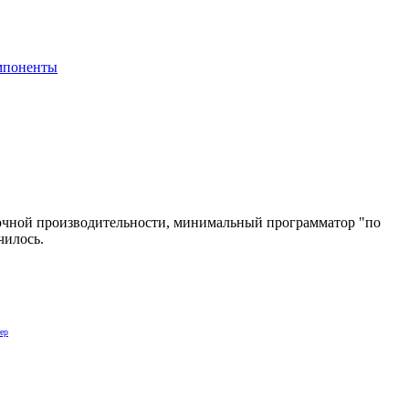
мпоненты
точной производительности, минимальный программатор "по
чилось.
ер