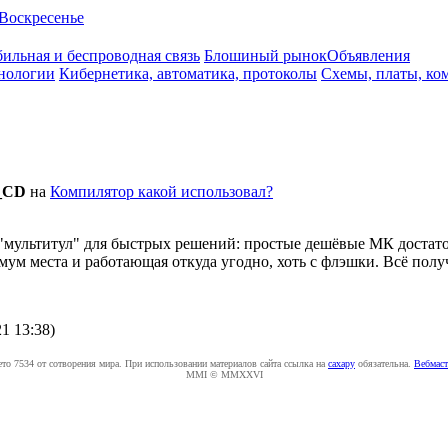
Воскресенье
ильная и беспроводная связь
Блошиный рынок
Объявления
нологии
Кибернетика, автоматика, протоколы
Схемы, платы, ко
_CD
на
Компилятор какой использовал?
ал "мультитул" для быстрых решений: простые дешёвые МК доста
ум места и работающая откуда угодно, хоть с флэшки. Всё полу
21 13:38
)
ето 7534 от сотворения мира. При использовании материалов сайта ссылка на
caxapу
обязательна.
Вебмаст
MMI © MMXXVI