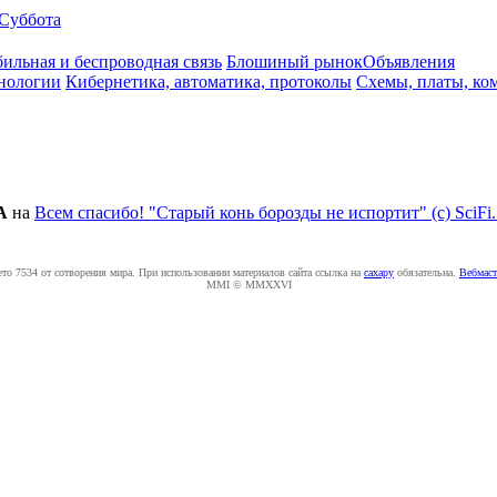
Суббота
ильная и беспроводная связь
Блошиный рынок
Объявления
нологии
Кибернетика, автоматика, протоколы
Схемы, платы, ко
A
на
Всем спасибо! "Старый конь борозды не испортит" (с) SciFi
ето 7534 от сотворения мира. При использовании материалов сайта ссылка на
caxapу
обязательна.
Вебмаст
MMI © MMXXVI