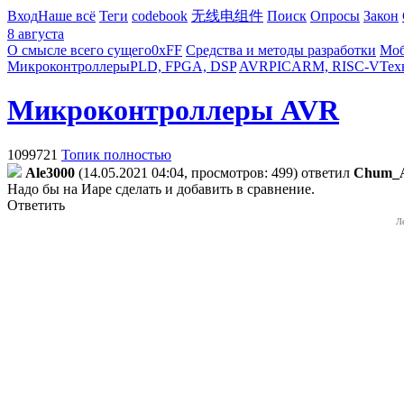
Вход
Наше всё
Теги
codebook
无线电组件
Поиск
Опросы
Закон
8 августа
О смысле всего сущего
0xFF
Средства и методы разработки
Моб
Микроконтроллеры
PLD, FPGA, DSP
AVR
PIC
ARM, RISC-V
Тех
Микроконтроллеры AVR
1099721
Топик полностью
Ale3000
(14.05.2021 04:04, просмотров: 499)
ответил
Chum_
Надо бы на Иаре сделать и добавить в сравнение.
Ответить
Л