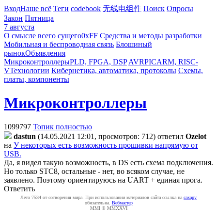
Вход
Наше всё
Теги
codebook
无线电组件
Поиск
Опросы
Закон
Пятница
7 августа
О смысле всего сущего
0xFF
Средства и методы разработки
Мобильная и беспроводная связь
Блошиный
рынок
Объявления
Микроконтроллеры
PLD, FPGA, DSP
AVR
PIC
ARM, RISC-
V
Технологии
Кибернетика, автоматика, протоколы
Схемы,
платы, компоненты
Микроконтроллеры
1099797
Топик полностью
dastun
(14.05.2021 12:01, просмотров: 712)
ответил
Ozelot
на
У некоторых есть возможность прошивки напрямую от
USB.
Да, я видел такую возможность, в DS есть схема подключения.
Но только STC8, остальные - нет, во всяком случае, не
заявлено. Поэтому ориентируюсь на UART + единая прога.
Ответить
Лето 7534 от сотворения мира. При использовании материалов сайта ссылка на
caxapу
обязательна.
Вебмастер
MMI © MMXXVI