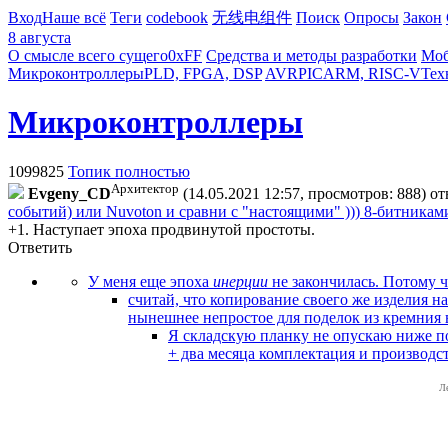
Вход
Наше всё
Теги
codebook
无线电组件
Поиск
Опросы
Закон
8 августа
О смысле всего сущего
0xFF
Средства и методы разработки
Моб
Микроконтроллеры
PLD, FPGA, DSP
AVR
PIC
ARM, RISC-V
Тех
Микроконтроллеры
1099825
Топик полностью
Архитектор
Evgeny_CD
(14.05.2021 12:57, просмотров: 888)
от
событий) или Nuvoton и сравни с "настоящими" ))) 8-битниками
+1. Наступает эпоха продвинутой простоты.
Ответить
У меня еще эпоха
инерции
не закончилась. Потому ч
считай, что копирование своего же изделия н
нынешнее непростое для поделок из кремния 
Я складскую планку не опускаю ниже п
+ два месяца комплектация и производст
Л