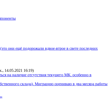
мпоненты
 (это они ещё подорожали вдвое-втрое в свете последних
к., 14.05.2021 16:19
)
ться на наличие отсутствия текущего МК. особенно в
бственного склада). Миграцию оцениваю в два месяца работы
ер