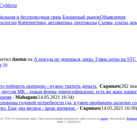
Суббота
ильная и беспроводная связь
Блошиный рынок
Объявления
нологии
Кибернетика, автоматика, протоколы
Схемы, платы, ко
ветил
dastun
на
А никуда не денешься, имхо. Глянь цены на STC
 )))
то побороть инерцию - нужно тратить деньги.
Cкpипaч
(282 зна
а другом МК - эдакая форма диверсификации. есть же жанс нарва
время
-
Mahagam
(14.05.2021 16:34
)
оловины годовой потребности (да, я умею
продавать
наличие со
во. Еще два месяца - запас времени.
-
Cкpипaч
(14.05.2021 16:39
)
ето 7534 от сотворения мира. При использовании материалов сайта ссылка на
caxapу
обязательна.
Вебмаст
MMI © MMXXVI