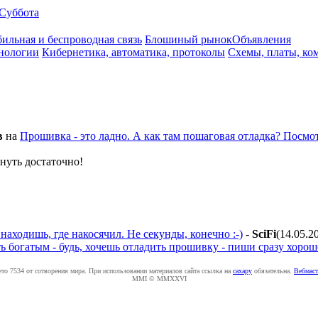
Суббота
ильная и беспроводная связь
Блошиный рынок
Объявления
нологии
Кибернетика, автоматика, протоколы
Схемы, платы, ко
в
на
Прошивка - это ладно. А как там пошаговая отладка? Посмо
нуть достаточно!
аходишь, где накосячил. Не секунды, конечно :-)
-
SciFi
(14.05.2
ь богатым - будь, хочешь отладить прошивку - пиши сразу хорош
ето 7534 от сотворения мира. При использовании материалов сайта ссылка на
caxapу
обязательна.
Вебмаст
MMI © MMXXVI