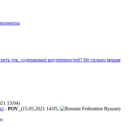
мпоненты
треть тек. содержимое внутренностей? Не сильно мешая
021 13:04
)
о!
-
POV_
(15.05.2021 14:05
,
)
ер