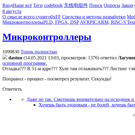
Вход
Наше всё
Теги
codebook
无线电组件
Поиск
Опросы
Закон
8 августа
О смысле всего сущего
0xFF
Средства и методы разработки
Моб
Микроконтроллеры
PLD, FPGA, DSP
AVR
PIC
ARM, RISC-V
Тех
Микроконтроллеры
1099830
Топик полностью
dastun
(14.05.2021 13:03, просмотров: 1376)
ответил
Лaгyнo
основной программе.
Отладка??? В 51-м ядре??? Хуле там отлаживать??? Листинг гля
Поправил - прошил - посмотрел результат. Секунды!
Ответить
Даже не так. Смотришь внимательно на исходник и н
Хочешь быть здоровым - не болей, хочешь быт
Л