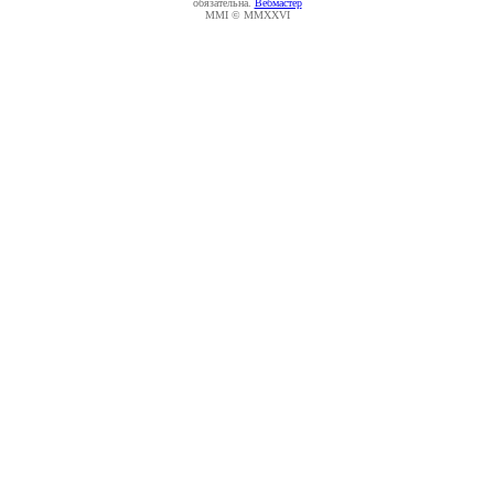
обязательна.
Вебмастер
MMI © MMXXVI