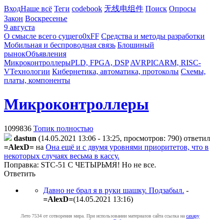
Вход
Наше всё
Теги
codebook
无线电组件
Поиск
Опросы
Закон
Воскресенье
9 августа
О смысле всего сущего
0xFF
Средства и методы разработки
Мобильная и беспроводная связь
Блошиный
рынок
Объявления
Микроконтроллеры
PLD, FPGA, DSP
AVR
PIC
ARM, RISC-
V
Технологии
Кибернетика, автоматика, протоколы
Схемы,
платы, компоненты
Микроконтроллеры
1099836
Топик полностью
dastun
(14.05.2021 13:06 - 13:25, просмотров: 790)
ответил
=AlexD=
на
Она ещё и с двумя уровнями приоритетов, что в
некоторых случаях весьма в кассу.
Поправка: STC-51 С ЧЕТЫРЬМЯ! Но не все.
Ответить
Давно не брал я в руки шашку. Подзабыл.
-
=AlexD=
(14.05.2021 13:16
)
Лето 7534 от сотворения мира. При использовании материалов сайта ссылка на
caxapу