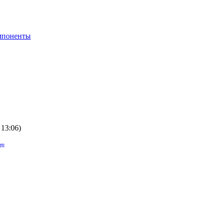
мпоненты
 13:06
)
ер