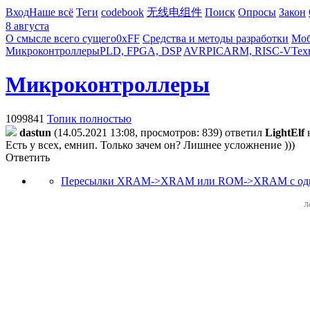
Вход
Наше всё
Теги
codebook
无线电组件
Поиск
Опросы
Закон
8 августа
О смысле всего сущего
0xFF
Средства и методы разработки
Моб
Микроконтроллеры
PLD, FPGA, DSP
AVR
PIC
ARM, RISC-V
Тех
Микроконтроллеры
1099841
Топик полностью
dastun
(14.05.2021 13:08, просмотров: 839)
ответил
LightElf
Есть у всех, емнип. Только зачем он? Лишнее усложнение )))
Ответить
Пересылки XRAM->XRAM или ROM->XRAM с одни
Л