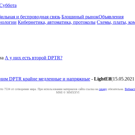
Суббота
ильная и беспроводная связь
Блошиный рынок
Объявления
нологии
Кибернетика, автоматика, протоколы
Схемы, платы, ко
на
А у них есть второй DPTR?
м DPTR крайне медленные и напряжные
-
LightElf
(15.05.2021
ето 7534 от сотворения мира. При использовании материалов сайта ссылка на
caxapу
обязательна.
Вебмаст
MMI © MMXXVI