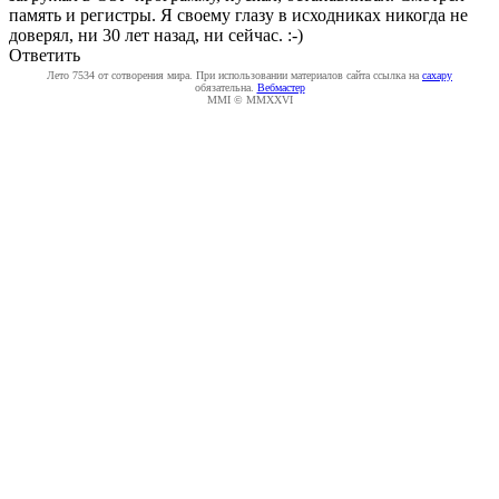
память и регистры. Я своему глазу в исходниках никогда не
доверял, ни 30 лет назад, ни сейчас. :-)
Ответить
Лето 7534 от сотворения мира. При использовании материалов сайта ссылка на
caxapу
обязательна.
Вебмастер
MMI © MMXXVI