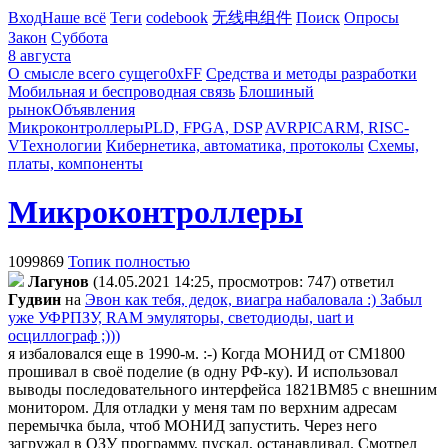
Вход
Наше всё
Теги
codebook
无线电组件
Поиск
Опросы
Закон
Суббота
8 августа
О смысле всего сущего
0xFF
Средства и методы разработки
Мобильная и беспроводная связь
Блошиный
рынок
Объявления
Микроконтроллеры
PLD, FPGA, DSP
AVR
PIC
ARM, RISC-
V
Технологии
Кибернетика, автоматика, протоколы
Схемы,
платы, компоненты
Микроконтроллеры
1099869
Топик полностью
Лaгyнoв
(14.05.2021 14:25, просмотров: 747)
ответил
Гyдвин
на
Эвон как тебя, дедок, виагра набаловала :) Забыл
уже УФРПЗУ, RAM эмуляторы, светодиоды, uart и
осциллограф ;)))
я избаловался еще в 1990-м. :-) Когда МОНИД от СМ1800
прошивал в своё поделие (в одну РФ-ку). И использовал
выводы последовательного интерфейса 1821ВМ85 с внешним
монитором. Для отладки у меня там по верхним адресам
перемычка была, чтоб МОНИД запустить. Через него
загружал в ОЗУ программу, пускал, останавливал. Смотрел