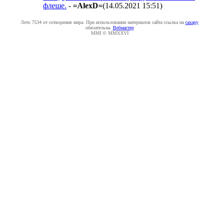
флеше.
-
=AlexD=
(14.05.2021 15:51
)
Лето 7534 от сотворения мира. При использовании материалов сайта ссылка на
caxapу
обязательна.
Вебмастер
MMI © MMXXVI