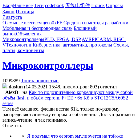
Вход
Наше всё
Теги
codebook
无线电组件
Поиск
Опросы
Закон
Пятница
7 августа
О смысле всего сущего
0xFF
Средства и методы разработки
Мобильная и беспроводная связь
Блошиный
рынок
Объявления
Микроконтроллеры
PLD, FPGA, DSP
AVR
PIC
ARM, RISC-
V
Технологии
Кибернетика, автоматика, протоколы
Схемы,
платы, компоненты
Микроконтроллеры
1099889
Топик полностью
dastun
(14.05.2021 15:48, просмотров: 803)
ответил
=AlexD=
на
Как-то подозрительно коррелируют между собой
объём flash и объём eeprom. F+EE ~6x Кб в STC12C5A60S2
series
Там всё смешнее, флеши всегда 61k, только по-разному
распределяются между еепром и собственно. Доступ разный и
запись-чтение, я так понимаю.
Ответить
Я подумал что eeprom эмулируется на той-же