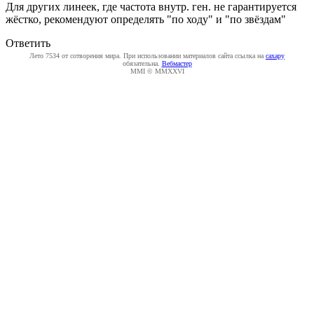
Для других линеек, где частота внутр. ген. не гарантируется
жёстко, рекомендуют определять "по ходу" и "по звёздам"
Ответить
Лето 7534 от сотворения мира. При использовании материалов сайта ссылка на
caxapу
обязательна.
Вебмастер
MMI © MMXXVI