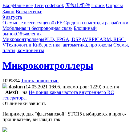
Вход
Наше всё
Теги
codebook
无线电组件
Поиск
Опросы
Закон
Воскресенье
9 августа
О смысле всего сущего
0xFF
Средства и методы разработки
Мобильная и беспроводная связь
Блошиный
рынок
Объявления
Микроконтроллеры
PLD, FPGA, DSP
AVR
PIC
ARM, RISC-
V
Технологии
Кибернетика, автоматика, протоколы
Схемы,
платы, компоненты
Микроконтроллеры
1099894
Топик полностью
dastun
(14.05.2021 16:05, просмотров: 1229)
ответил
=AlexD=
на
Не понял какая частота внутреннего RC
генератора.
От линейки зависит.
Например, для "флагманской" STC15 выбирается в проге-
прошивателе, выглядит так: