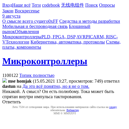
Вход
Наше всё
Теги
codebook
无线电组件
Поиск
Опросы
Закон
Воскресенье
9 августа
О смысле всего сущего
0xFF
Средства и методы разработки
Мобильная и беспроводная связь
Блошиный
рынок
Объявления
Микроконтроллеры
PLD, FPGA, DSP
AVR
PIC
ARM, RISC-
V
Технологии
Кибернетика, автоматика, протоколы
Схемы,
платы, компоненты
Микроконтроллеры
1100122
Топик полностью
mse homjak
(15.05.2021 13:27, просмотров: 749)
ответил
dastun
на
Да это всё понятно, но я не о том.
Никакой. А смысл? Он есть полюбому. Тока может быть
спрятан внутри импульса тактирования.
Ответить
Лето 7534 от сотворения мира. При использовании материалов сайта ссылка на
caxapу
обязательна.
Вебмастер
MMI © MMXXVI