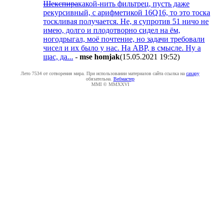
Шекспира
какой-нить фильтрец, пусть даже
рекурсивный, с арифметикой 16Q16, то это тоска
тоскливая получается. Не, я супротив 51 ничо не
имею, долго и плодотворно сидел на ём,
ногодрыгал, моё почтение, но задачи требовали
чисел и их было у нас. На АВР, в смысле. Ну а
щас, да...
-
mse homjak
(15.05.2021 19:52
)
Лето 7534 от сотворения мира. При использовании материалов сайта ссылка на
caxapу
обязательна.
Вебмастер
MMI © MMXXVI