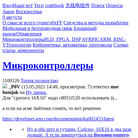
Вход
Наше всё
Теги
codebook
无线电组件
Поиск
Опросы
Закон
Воскресенье
9 августа
О смысле всего сущего
0xFF
Средства и методы разработки
Мобильная и беспроводная связь
Блошиный
рынок
Объявления
Микроконтроллеры
PLD, FPGA, DSP
AVR
PIC
ARM, RISC-
V
Технологии
Кибернетика, автоматика, протоколы
Схемы,
платы, компоненты
Микроконтроллеры
1100126
Топик полностью
_P0V
(15.05.2021 14:49, просмотров: 7)
ответил
mse
homjak
на
Ну ланна.
Для "сратого 16Х16" надо c8051f120 использовать ))...
а если на асме байтики гонять, то вот решение
https://developer.arm.com/documentation/ka002453/latest
Ну я обо што и гутарю. Собсно, 16Х16 в два раза
дольше. А если замахнуться на
Вильяма нашего,