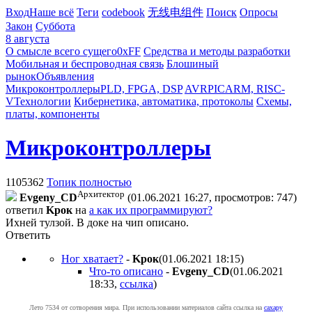
Вход
Наше всё
Теги
codebook
无线电组件
Поиск
Опросы
Закон
Суббота
8 августа
О смысле всего сущего
0xFF
Средства и методы разработки
Мобильная и беспроводная связь
Блошиный
рынок
Объявления
Микроконтроллеры
PLD, FPGA, DSP
AVR
PIC
ARM, RISC-
V
Технологии
Кибернетика, автоматика, протоколы
Схемы,
платы, компоненты
Микроконтроллеры
1105362
Топик полностью
Архитектор
Evgeny_CD
(01.06.2021 16:27, просмотров: 747)
ответил
Kpoк
на
а как их программируют?
Ихней тулзой. В доке на чип описано.
Ответить
Ног хватает?
-
Kpoк
(01.06.2021 18:15
)
Что-то описано
-
Evgeny_CD
(01.06.2021
18:33
,
ссылка
)
Лето 7534 от сотворения мира. При использовании материалов сайта ссылка на
caxapу