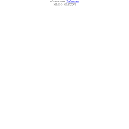
обязательна.
Вебмастер
MMI © MMXXVI