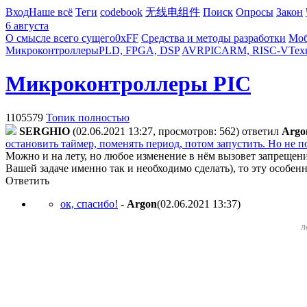
Вход
Наше всё
Теги
codebook
无线电组件
Поиск
Опросы
Закон
6 августа
О смысле всего сущего
0xFF
Средства и методы разработки
Моб
Микроконтроллеры
PLD, FPGA, DSP
AVR
PIC
ARM, RISC-V
Тех
Микроконтроллеры PIC
1105579
Топик полностью
SERGHIO
(02.06.2021 13:27, просмотров: 562)
ответил
Argo
остановить таймер, поменять период, потом запустить. Но не по
Можно и на лету, но любое изменение в нём вызовет запрещен
Вашей задаче именно так и необходимо сделать), то эту особен
Ответить
ок, спасибо!
-
Argon
(02.06.2021 13:37
)
Л