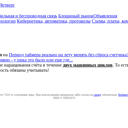
Четверг
ильная и беспроводная связь
Блошиный рынок
Объявления
нологии
Кибернетика, автоматика, протоколы
Схемы, платы, ко
n
на
Период таймера реально на лету менять без сброса счетчика
мню - у пика это было или еще где...
ие наращивания счёта в течение
двух машинных циклов
. То ес
ность обязаны учитывать!
ето 7534 от сотворения мира. При использовании материалов сайта ссылка на
caxapу
обязательна.
Вебмаст
MMI © MMXXVI