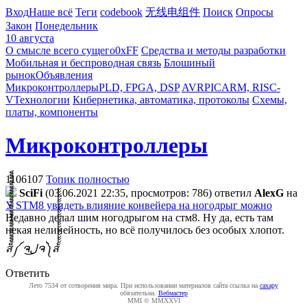
Вход
Наше всё
Теги
codebook
无线电组件
Поиск
Опросы
Закон
Понедельник
10 августа
О смысле всего сущего
0xFF
Средства и методы разработки
Мобильная и беспроводная связь
Блошиный
рынок
Объявления
Микроконтроллеры
PLD, FPGA, DSP
AVR
PIC
ARM, RISC-
V
Технологии
Кибернетика, автоматика, протоколы
Схемы,
платы, компоненты
Микроконтроллеры
1106107
Топик полностью
SciFi
(03.06.2021 22:35, просмотров: 786)
ответил
AlexG
на
У STM8 увидеть влияние конвейера на ногодрыг можно
Недавно делал шим ногодрыгом на стм8. Ну да, есть там
некая нелинейность, но всё получилось без особых хлопот.
ส็็็็็็็็็็็็็็็็็็็็็็็็็༼ ຈل͜ຈ༽ส้้้้้้้้้้้้้้้้้้้้้้้
Ответить
Лето 7534 от сотворения мира. При использовании материалов сайта ссылка на
caxapу
обязательна.
Вебмастер
MMI © MMXXVI