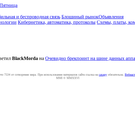
Пятница
ильная и беспроводная связь
Блошиный рынок
Объявления
нологии
Кибернетика, автоматика, протоколы
Схемы, платы, ко
ветил
BlackMorda
на
Очевидно брекпоинт на шине данных аппа
ето 7534 от сотворения мира. При использовании материалов сайта ссылка на
caxapу
обязательна.
Вебмаст
MMI © MMXXVI