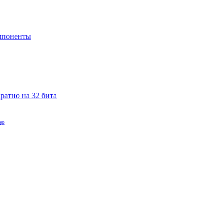
мпоненты
ратно на 32 бита
ер