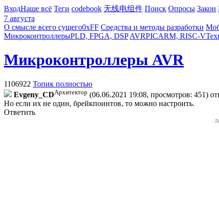
Вход
Наше всё
Теги
codebook
无线电组件
Поиск
Опросы
Закон
7 августа
О смысле всего сущего
0xFF
Средства и методы разработки
Моб
Микроконтроллеры
PLD, FPGA, DSP
AVR
PIC
ARM, RISC-V
Тех
Микроконтроллеры AVR
1106922
Топик полностью
Архитектор
Evgeny_CD
(06.06.2021 19:08, просмотров: 451)
от
Но если их не один, брейкпоинтов, то можно настроить.
Ответить
Л