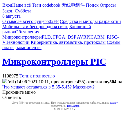
Вход
Наше всё
Теги
codebook
无线电组件
Поиск
Опросы
Закон
Суббота
8 августа
О смысле всего сущего
0xFF
Средства и методы разработки
Мобильная и беспроводная связь
Блошиный
рынок
Объявления
Микроконтроллеры
PLD, FPGA, DSP
AVR
PIC
ARM, RISC-
V
Технологии
Кибернетика, автоматика, протоколы
Схемы,
платы, компоненты
Микроконтроллеры PIC
1108975
Топик полностью
Vit
(14.06.2021 10:11, просмотров: 455)
ответил
my504
на
Что мешает оставаться в 5.35-5.45? Мазохизм?
Проходите мимо
Ответить
Лето 7534 от сотворения мира. При использовании материалов сайта ссылка на
caxapу
обязательна.
Вебмастер
MMI © MMXXVI