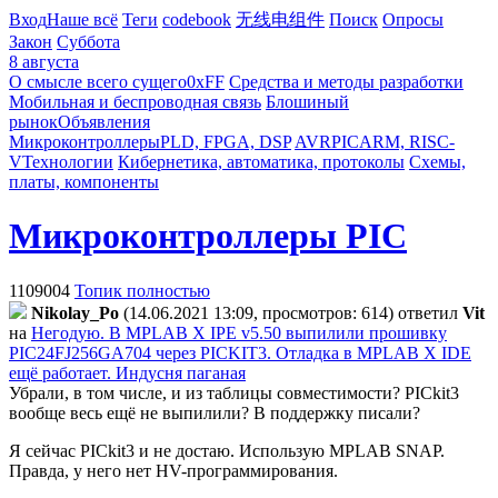
Вход
Наше всё
Теги
codebook
无线电组件
Поиск
Опросы
Закон
Суббота
8 августа
О смысле всего сущего
0xFF
Средства и методы разработки
Мобильная и беспроводная связь
Блошиный
рынок
Объявления
Микроконтроллеры
PLD, FPGA, DSP
AVR
PIC
ARM, RISC-
V
Технологии
Кибернетика, автоматика, протоколы
Схемы,
платы, компоненты
Микроконтроллеры PIC
1109004
Топик полностью
Nikolay_Po
(14.06.2021 13:09, просмотров: 614)
ответил
Vit
на
Негодую. В MPLAB X IPE v5.50 выпилили прошивку
PIC24FJ256GA704 через PICKIT3. Отладка в MPLAB X IDE
ещё работает. Индусня паганая
Убрали, в том числе, и из таблицы совместимости? PICkit3
вообще весь ещё не выпилили? В поддержку писали?
Я сейчас PICkit3 и не достаю. Использую MPLAB SNAP.
Правда, у него нет HV-программирования.