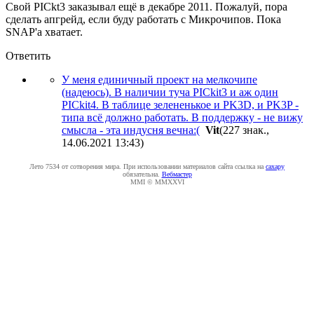
Свой PICkt3 заказывал ещё в декабре 2011. Пожалуй, пора
сделать апгрейд, если буду работать с Микрочипов. Пока
SNAP'а хватает.
Ответить
У меня единичный проект на мелкочипе
(надеюсь). В наличии туча PICkit3 и аж один
PICkit4. В таблице зелененькое и PK3D, и PK3P -
типа всё должно работать. В поддержку - не вижу
смысла - эта индусня вечна:(
Vit
(227 знак.,
14.06.2021 13:43
)
Лето 7534 от сотворения мира. При использовании материалов сайта ссылка на
caxapу
обязательна.
Вебмастер
MMI © MMXXVI